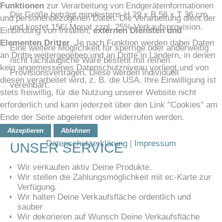
Funktionen
zur Verarbeitung von Endgeräteinformationen
Die Größe beträgt mindestens H 29 x B 56 x T 36 cm
und personenbezogenen Daten. Die Verarbeitung dient der
und kostet 15€/ Monat zzgl. 25% Verkaufsprovision.
Einbindung von Inhalten,
externen Diensten und
Elementen Dritter
. Je nach Funktion werden dabei Daten
Eine weitere Möglichkeit für sperrige oder anderweitig
an Dritte weitergegeben und an Dritte in Ländern, in denen
nicht fachtaugliche Ware besteht mit reinen
kein angemessenes Datenschutzniveau vorliegt und von
Provisionsverträgen. Diese werden individuell
diesen verarbeitet wird, z. B. die USA. Ihre Einwilligung ist
vereinbart.
stets freiwillig, für die Nutzung unserer Website nicht
erforderlich und kann jederzeit über den Link "Cookies" am
Ende der Seite abgelehnt oder widerrufen werden.
Akzeptieren
Ablehnen
Datenschutzerklärung
|
Impressum
UNSER SERVICE
Wir verkaufen aktiv Deine Produkte.
Wir stellen die Zahlungsmöglichkeit mit ec-Karte zur
Verfügung.
Wir halten Deine Verkaufsfläche ordentlich und
sauber
Wir dekorieren auf Wunsch Deine Verkaufsfläche